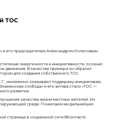
ый ТОС
» и его председателем Александром Колесовым.
степенью энергичности и инициативности, осознал
е движение. В качестве примера он обратил
атором для создания собственного ТОС.
Г., неизменно оказывают поддержку инициативам,
Знаменская слобода» и его актива стало «ТОС —
ного развития.
улучшение качества жизни местных жителей. Их
в окружающей среде. Пожелаем им дальнейших
ой странице в социальной сети ВКонтакте: