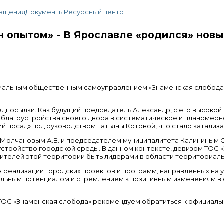
ащения
Документы
Ресурсный центр
н опытом» - В Ярославле «родился» нов
риальным общественным самоуправлением «Знаменская слобода
посылки. Как будущий председатель Александр, с его высокой 
благоустройства своего двора в систематическое и планомерно
й посад» под руководством Татьяны Котовой, что стало катализ
Молчановым А.В. и председателем муниципалитета Калининым С.
тройство городской среды. В данном контексте, девизом ТОС «
ителей этой территории быть лидерами в области территориаль
в реализации городских проектов и программ, направленных на 
ельным потенциалом и стремлением к позитивным изменениям 
ТОС «Знаменская слобода» рекомендуем обратиться к официальн