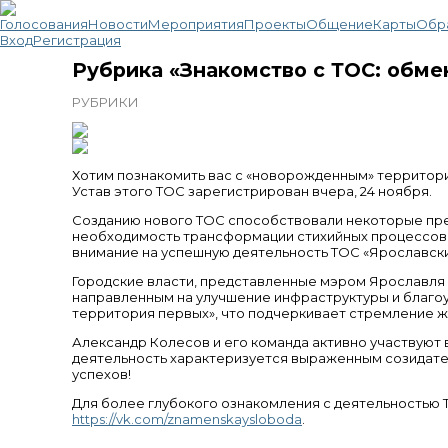
Голосования
Новости
Мероприятия
Проекты
Общение
Карты
Обр
Вход
Регистрация
Рубрика «Знакомство с ТОС: обме
РУБРИКИ
Хотим познакомить вас с «новорожденным» террито
Устав этого ТОС зарегистрирован вчера, 24 ноября.
Созданию нового ТОС способствовали некоторые пред
необходимость трансформации стихийных процессов 
внимание на успешную деятельность ТОС «Ярославски
Городские власти, представленные мэром Ярославля 
направленным на улучшение инфраструктуры и благоус
территория первых», что подчеркивает стремление ж
Александр Колесов и его команда активно участвуют 
деятельность характеризуется выраженным созидат
успехов!
Для более глубокого ознакомления с деятельностью 
https://vk.com/znamenskaysloboda
.